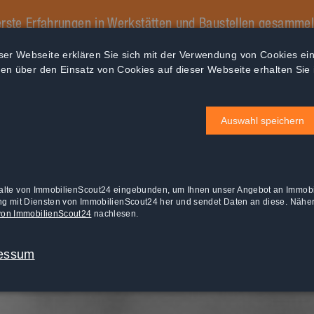
 erste Erfahrungen in Werkstätten und Baustellen gesammel
auch mal schmutzig zu machen und zudem noch ordentlich
ser Webseite erklären Sie sich mit der Verwendung von Cookies ei
richtig.
onen über den Einsatz von Cookies auf dieser Webseite erhalten Sie 
Auswahl speichern
nhalte von ImmobilienScout24 eingebunden, um Ihnen unser Angebot an Immobi
dung mit Diensten von ImmobilienScout24 her und sendet Daten an diese. Nähe
on ImmobilienScout24
nachlesen.
essum