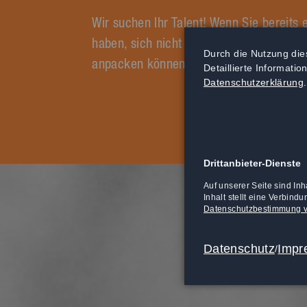
Wir suchen Ihr Talent! Wenn Sie bereits
haben, sich nicht scheuen, Ihre Hände 
Durch die Nutzung die
anpacken können, dann sind Sie bei uns 
Detaillierte Informati
Datenschutzerklärung
.
Drittanbieter-Dienste
Auf unserer Seite sind I
Inhalt stellt eine Verbin
Datenschutzbestimmung v
Datenschutz
Impr
/